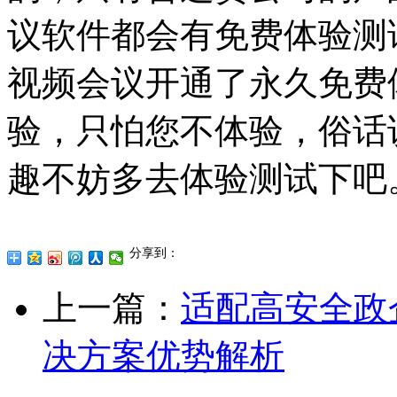
议软件都会有免费体验测
视频会议开通了永久免费
验，只怕您不体验，俗话
趣不妨多去体验测试下吧
分享到：
上一篇：
适配高安全政
决方案优势解析