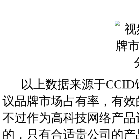
以上数据来源于CCID
议品牌市场占有率，有效
不过作为高科技网络产品
的，只有合适贵公司的产