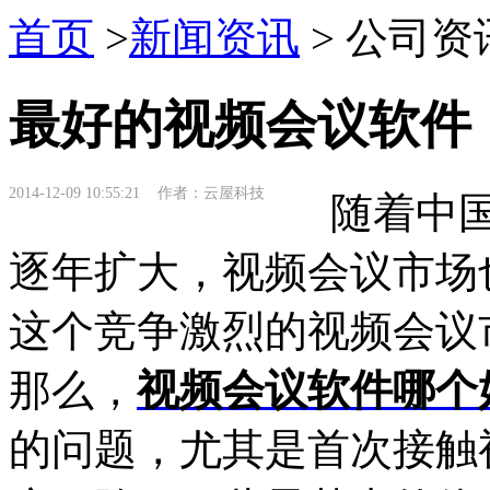
首页
>
新闻资讯
> 公司资
最好的视频会议软件
2014-12-09 10:55:21 作者：云屋科技
随着中国
逐年扩大，视频会议市场
这个竞争激烈的视频会议
那么，
视频会议软件哪个
的问题，尤其是首次接触