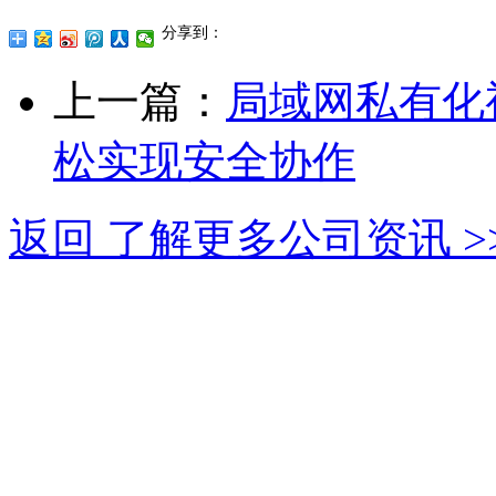
分享到：
上一篇：
局域网私有化
松实现安全协作
返回 了解更多公司资讯 >