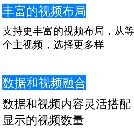
丰富的视频布局
支持更丰富的视频布局，从
个主视频，选择更多样
数据和视频融合
数据和视频内容灵活搭配
显示的视频数量