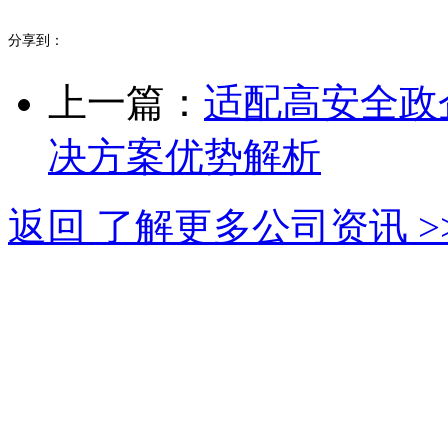
分享到：
上一篇：
适配高安全政
决方案优势解析
返回 了解更多公司资讯 >