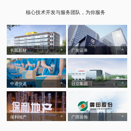
核心技术开发与服务团队，为你服务
长园新材
^
广发证券
^
中通快递
^
日立集团
^
保利地产
^
广田装饰
^