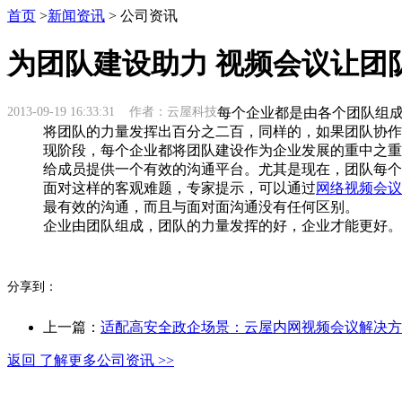
首页
>
新闻资讯
> 公司资讯
为团队建设助力 视频会议让团
2013-09-19 16:33:31 作者：云屋科技
每个企业都是由各个团队组
将团队的力量发挥出百分之二百，同样的，如果团队协作
现阶段，每个企业都将团队建设作为企业发展的重中之重
给成员提供一个有效的沟通平台。尤其是现在，团队每个
面对这样的客观难题，专家提示，可以通过
网络视频会议
最有效的沟通，而且与面对面沟通没有任何区别。
企业由团队组成，团队的力量发挥的好，企业才能更好。
分享到：
上一篇：
适配高安全政企场景：云屋内网视频会议解决方
返回 了解更多公司资讯 >>