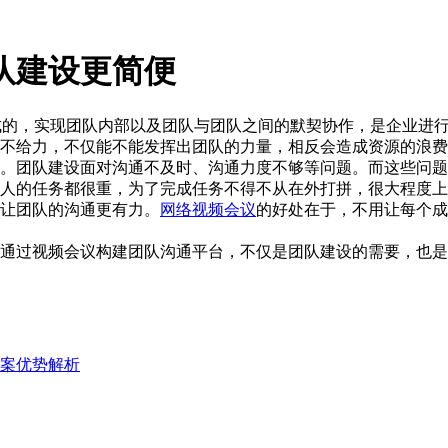
队建设更简便
成的，实现团队内部以及团队与团队之间的默契协作，是企业进
不给力，不仅能不能发挥出团队的力量，相反会造成资源的浪费
。团队建设面对沟通不及时、沟通力度不够等问题。而这些问题
人的任务都很重，为了完成任务不得不从在外打拼，很大程度上
让团队的沟通更有力。
网络视频会议
的好处在于，不用让每个成
通过视频会议构建团队沟通平台，不仅是团队建设的需要，也是
案优势解析