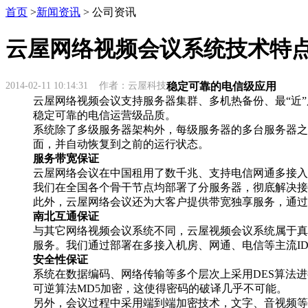
首页
>
新闻资讯
> 公司资讯
云屋网络视频会议系统技术特
2014-02-11 10:14:31 作者：云屋科技
稳定可靠的电信级应用
云屋网络视频会议支持服务器集群、多机热备份、最“近
稳定可靠的电信运营级品质。
系统除了多级服务器架构外，每级服务器的多台服务器之
面，并自动恢复到之前的运行状态。
服务带宽保证
云屋网络会议在中国租用了数千兆、支持电信网通多接入
我们在全国各个骨干节点均部署了分服务器，彻底解决接
此外，云屋网络会议还为大客户提供带宽独享服务，通过
南北互通保证
与其它网络视频会议系统不同，云屋视频会议系统属于真
服务。我们通过部署在多接入机房、网通、电信等主流I
安全性保证
系统在数据编码、网络传输等多个层次上采用DES算法
可逆算法MD5加密，这使得密码的破译几乎不可能。
另外，会议过程中采用端到端加密技术，文字、音视频等