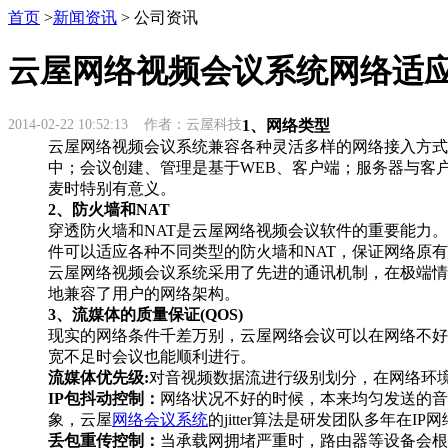
首页
>
新闻资讯
> 公司资讯
云屋网络视频会议系统网络适
2014-02-22 10:52:13 作者：云屋科技
1、网络类型
云屋网络视频会议系统兼容各种灵活多样的网络接入方式，如
中；会议创建、管理是基于WEB、客户端；服务器与客户
麦时特别有意义。
2、防火墙和NAT
穿透防火墙和NAT是云屋网络视频会议软件的重要能力
件可以适应各种不同类型的防火墙和NAT，保证网络原
云屋网络视频会议系统采用了先进的通讯机制，在极端情
地兼容了用户的网络架构。
3、流媒体的质量保证(QOS)
现实的网络条件千差万别，云屋网络会议可以在网络不好
宽不足时会议也能顺利进行。
流媒体优先级:
对音视频数据流进行级别划分，在网络环
IP包抖动控制：
网络状况不好的时候，本来均匀发送的音视
象，云屋
网络会议系统
的jitter算法是研发团队多年在
丢包重传控制：
当承载网拥堵严重时，路由器等设备会根