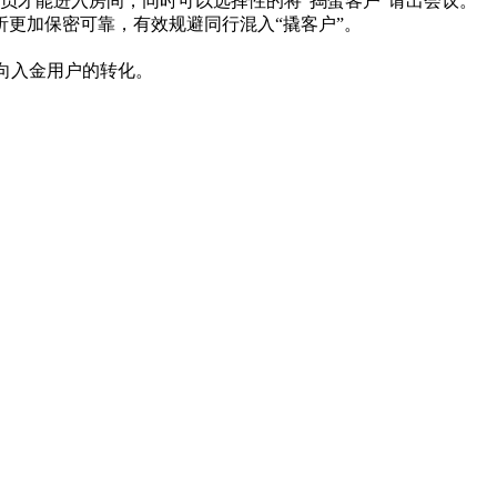
员才能进入房间，同时可以选择性的将“捣蛋客户”请出会议。
析更加保密可靠，有效规避同行混入“撬客户”。
向入金用户的转化。