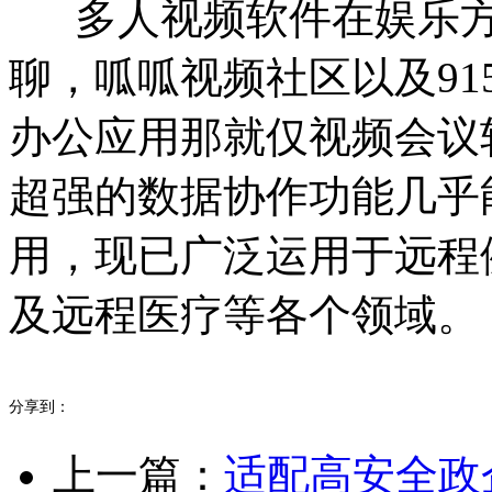
多人视频软件在娱乐方
聊，呱呱视频社区以及91
办公应用那就仅视频会议
超强的数据协作功能几乎
用，现已广泛运用于远程
及远程医疗等各个领域。
分享到：
上一篇：
适配高安全政