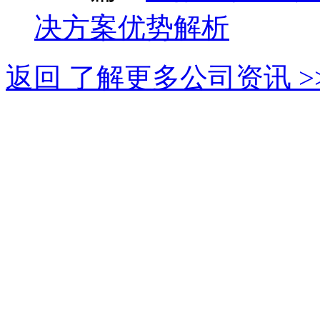
决方案优势解析
返回 了解更多公司资讯 >