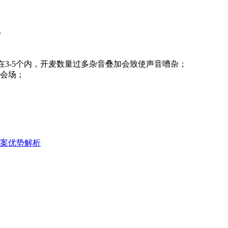
？
在3-5个内，开麦数量过多杂音叠加会致使声音嘈杂；
入会场；
案优势解析