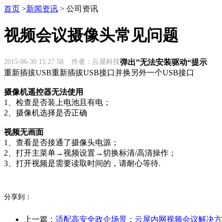
首页
>
新闻资讯
> 公司资讯
视频会议摄像头常见问题
2015-06-30 15:27:58 作者：云屋科技
弹出”无法安装驱动“提示
重新插拔USB重新插拔USB接口并换另外一个USB接口
摄像机遥控器无法使用
1、检查是否装上电池且有电；
2、摄像机选择是否正确
视频无画面
1、查看是否接通了摄像头电源；
2、打开主菜单→视频设置→切换标清/高清操作；
3、打开视频是需要读取时间的，请耐心等待.
分享到：
上一篇：
适配高安全政企场景：云屋内网视频会议解决方