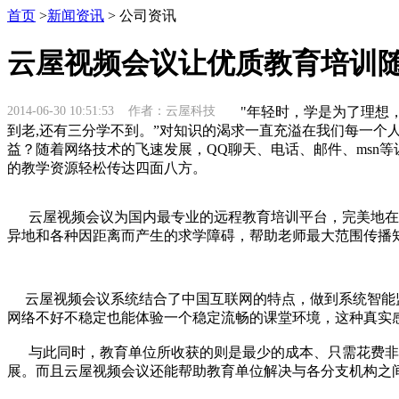
首页
>
新闻资讯
> 公司资讯
云屋视频会议让优质教育培训随
2014-06-30 10:51:53 作者：云屋科技
"年轻时，学是为了理想，
到老,还有三分学不到。”对知识的渴求一直充溢在我们每一
益？随着网络技术的飞速发展，QQ聊天、电话、邮件、msn
的教学资源轻松传达四面八方。
云屋视频会议
为国内最专业的远程教育培训平台，完美地在
异地和各种因距离而产生的求学障碍，帮助老师最大范围传播知
云屋视频会议系统结合了中国互联网的特点，做到系统智能监
网络不好不稳定也能体验一个稳定流畅的课堂环境，这种真实
与此同时，教育单位所收获的则是最少的成本、只需花费非
展。而且云屋视频会议还能帮助教育单位解决与各分支机构之