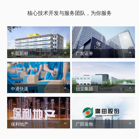
核心技术开发与服务团队，为你服务
长园新材
^
广发证券
^
中通快递
^
日立集团
^
保利地产
^
广田装饰
^